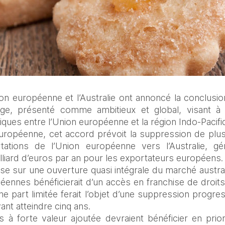
n européenne et l’Australie ont annoncé la conclusio
ge, présenté comme ambitieux et global, visant à re
ques entre l’Union européenne et la région Indo-Pacifi
ropéenne, cet accord prévoit la suppression de plus
ations de l’Union européenne vers l’Australie, g
lliard d’euros par an pour les exportateurs européens.
ose sur une ouverture quasi intégrale du marché australi
ennes bénéficierait d’un accès en franchise de droits 
ne part limitée ferait l’objet d’une suppression progre
ant atteindre cinq ans.
s à forte valeur ajoutée devraient bénéficier en prior