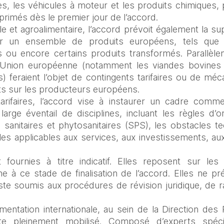
 les véhicules à moteur et les produits chimiques, p
rimés dès le premier jour de l’accord. 
e et agroalimentaire, l’accord prévoit également la su
ur un ensemble de produits européens, tels que le
s ou encore certains produits transformés. Parallèle
l’Union européenne (notamment les viandes bovines e
ers) feraient l’objet de contingents tarifaires ou de m
acts sur les producteurs européens.
rifaires, l’accord vise à instaurer un cadre commerc
arge éventail de disciplines, incluant les règles d’orig
sanitaires et phytosanitaires (SPS), les obstacles 
gles applicables aux services, aux investissements, au
 fournies à titre indicatif. Elles reposent sur les
à ce stade de finalisation de l’accord. Elles ne pr
reste soumis aux procédures de révision juridique, de rat
mentation internationale, au sein de la Direction de
te pleinement mobilisé. Composé d’experts spécia