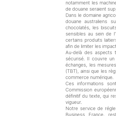
notamment les machines,
de douane seraient supp
Dans le domaine agricol
douane australiens s
chocolatés, les biscuit
sensibles au sein de 
certains produits laiti
afin de limiter les imp
Au-delà des aspects ta
sécurisé. Il couvre un l
échanges, les mesures 
(TBT), ainsi que les rè
commerce numérique. 
Ces informations sont
Commission européenne 
définitif du texte, qui 
vigueur.
Notre service de régle
Business France, res