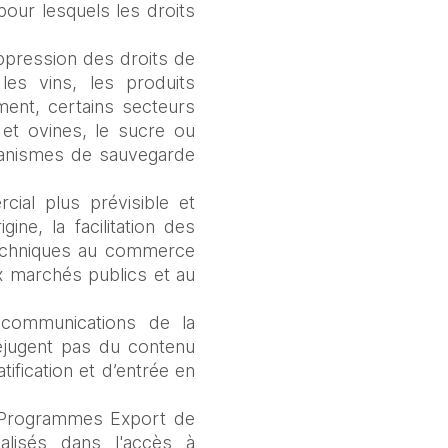
our lesquels les droits 
ppression des droits de 
s vins, les produits 
ment, certains secteurs 
t ovines, le sucre ou 
écanismes de sauvegarde 
ial plus prévisible et 
ine, la facilitation des 
techniques au commerce 
x marchés publics et au 
 communications de la 
éjugent pas du contenu 
ification et d’entrée en 
s Programmes Export de 
lisés dans l'accès à 