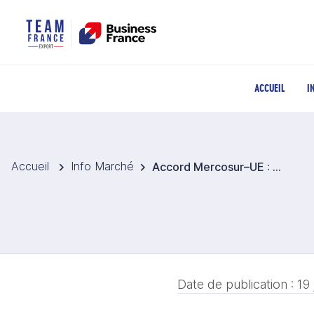
ACCUEIL
I
Accueil
Info Marché
Accord Mercosur–UE : opportunités et fragilités pour les vins effervescents brésiliens
Date de publication :
19