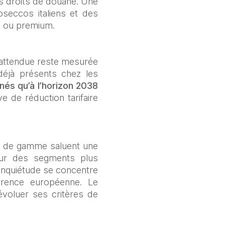
s droits de douane. Une 
eccos italiens et des 
s ou premium.
e attendue reste mesurée 
éjà présents chez les 
és qu’à l’horizon 2038
e de réduction tarifaire 
ut de gamme saluent une 
sur des segments plus 
’inquiétude se concentre 
rence européenne. Le 
voluer ses critères de 