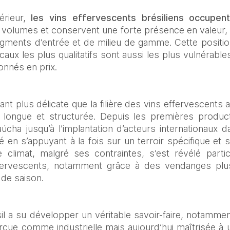
rieur, 
les vins effervescents brésiliens occupent
 volumes et conservent une forte présence en valeur, 
egments d’entrée et de milieu de gamme. Cette positi
locaux les plus qualitatifs sont aussi les plus vulnérables
onnés en prix.
tant plus délicate que la filière des vins effervescents 
e longue et structurée. Depuis les premières produ
úcha jusqu’à l’implantation d’acteurs internationaux d
 en s’appuyant à la fois sur un terroir spécifique et 
 climat, malgré ses contraintes, s’est révélé partic
fervescents, notamment grâce à des vendanges plu
n de saison.
sil a su développer un véritable savoir-faire, notamme
çue comme industrielle mais aujourd’hui maîtrisée à u