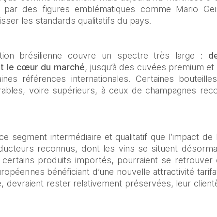
ssé par des figures emblématiques comme Mario Ge
sser les standards qualitatifs du pays.
ction brésilienne couvre un spectre très large : 
d
nt le cœur du marché
, jusqu’à des cuvées premium et 
aines références internationales. Certaines bouteill
ables, voire supérieurs, à ceux de champagnes recon
e segment intermédiaire et qualitatif que l’impact de l’
oducteurs reconnus, dont les vins se situent désorm
de certains produits importés, pourraient se retrouver
opéennes bénéficiant d’une nouvelle attractivité tarifai
, devraient rester relativement préservées, leur clientè