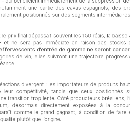
 - qui bénéficient immédiatement de la suppression de
otamment une partie des cavas espagnols, des pros
éralement positionnés sur des segments intermédiaire
le prix final dépassait souvent les 150 réais, la baiss
- et ne sera pas immédiate en raison des stocks d
 effervescents d’entrée de gamme ne seront concern
ories de vin, elles suivront une trajectoire progressiv
éance.
éactions divergent : les importateurs de produits ha
e leur compétitivité, tandis que ceux positionnés 
e transition trop lente. Côté producteurs brésiliens, l
um, désormais directement exposées à la concur
araît comme le grand gagnant, à condition de faire é
 qualité plutôt que l’origine.