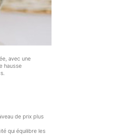
e, avec une 
e hausse 
s.
veau de prix plus 
 qui équilibre les 