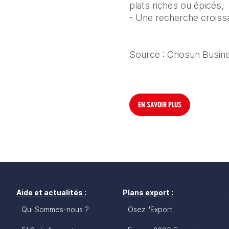
plats riches ou épicés,
- Une recherche croissa
Source : Chosun Busine
EN SAVOIR PLUS
Aide et actualités :
Plans export :
Qui Sommes-nous ?
Osez l'Export