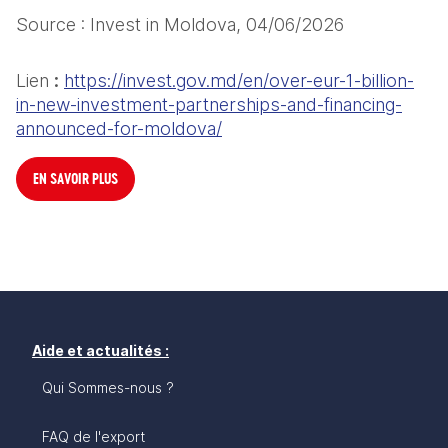
Source : Invest in Moldova, 04/06/2026
Lien 
: 
https://invest.gov.md/en/over-eur-1-billion-
in-new-investment-partnerships-and-financing-
announced-for-moldova/
EN SAVOIR PLUS
Aide et actualités :
Qui Sommes-nous ?
FAQ de l'export