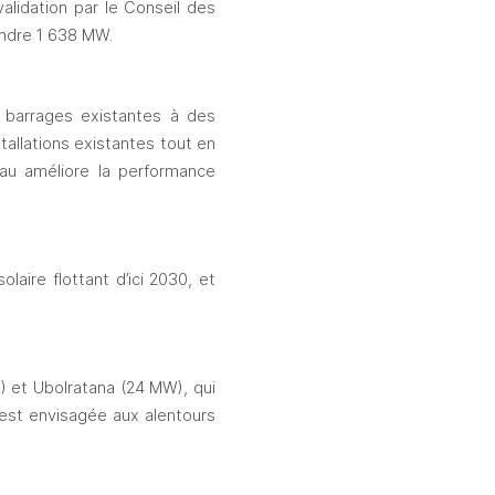
lidation par le Conseil des 
eindre 1 638 MW.
 barrages existantes à des 
allations existantes tout en 
eau améliore la performance 
ire flottant d’ici 2030, et 
 et Ubolratana (24 MW), qui 
est envisagée aux alentours 