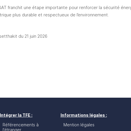
’EGAT franchit une étape importante pour renforcer la sécurité éne
ectrique plus durable et respectueux de l’environnement.
setthakit du 21 juin 2026
Intégrer la TFE :
Informations légales :
Référencements à
Mention légales
l'étranger