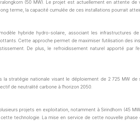
iralongkorn (50 MW). Le projet est actuellement en attente de va
 long terme, la capacité cumulée de ces installations pourrait att
modèle hybride hydro-solaire, associant les infrastructures de
ttants. Cette approche permet de maximiser l’utilisation des inst
stissement. De plus, le refroidissement naturel apporté par l’
 la stratégie nationale visant le déploiement de 2 725 MW de sola
ectif de neutralité carbone à l’horizon 2050.
lusieurs projets en exploitation, notamment à Sirindhorn (45 MW)
cette technologie. La mise en service de cette nouvelle phase 