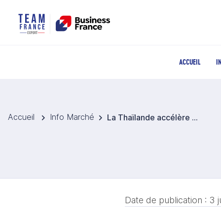
ACCUEIL
I
Accueil
Info Marché
La Thaïlande accélère sa transition énergétique avec des projets de solaire flottant
Date de publication :
3 j