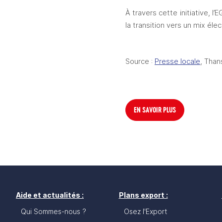
À travers cette initiative, l
la transition vers un mix él
Source : 
Presse locale
, Than
EN SAVOIR PLUS
Aide et actualités :
Plans export :
Qui Sommes-nous ?
Osez l'Export