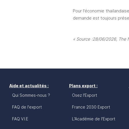
Pour l'économie thaïlandaise,
demande est toujours présen
« Source :28/06/2026, The N
Aide et actualités :
Plans export :
Qui Sommes-nous ?
Osez l'Export
FAQ de l'export
France 2030 Export
FAQ V.I.E
L'Académie de l'Export