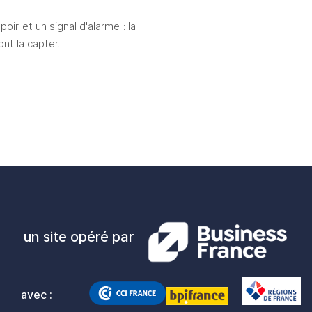
ir et un signal d'alarme : la 
nt la capter.
un site opéré par
avec :