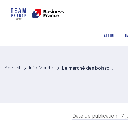
ACCUEIL
I
Accueil
Info Marché
Le marché des boissons, un moteur de croissance dans une économie thaïlandaise en perte de vitesse
Date de publication :
7 j