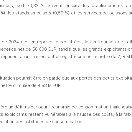
issons, soit 70,32 %. Suivent ensuite les établissements pro
%), les stands ambulants (0,59 %) et les services de boissons su
rs de 2024 des entreprises enregistrées, les entreprises de tai
bénéfice net de 56 000 EUR, tandis que les grands exploitants ont
reprises, quant à elles, ont enregistré une perte nette de 2,18 M 
tuation pourrait être en partie due aux pertes des petits exploita
e nette cumulée de 4,88 M EUR.
ère un défi majeur pour l'économie de consommation thaïlandaise 
its exploitants restent vulnérables à la hausse des coûts, à la faibl
évolution des habitudes de consommation.