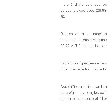
marché thaïlandais des bo
boissons alcoolisées (28,68 
%).
D'après les états financie
boissons ont enregistré un 
30,77 M EUR. Les petites ent
La TPSO indique que cette si
qui ont enregistré une pert
Ces chiffres mettent en lumi
de croître en valeur, les pet
concurrence intense et à l'