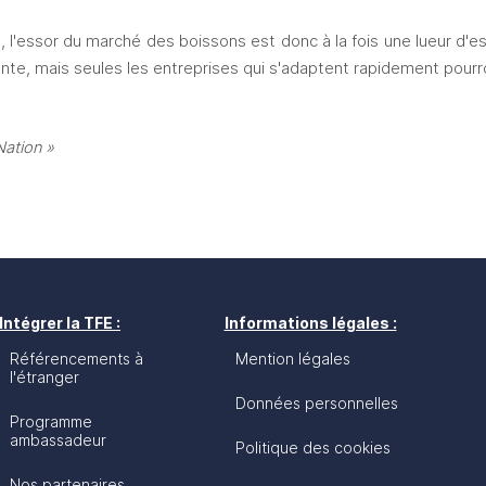
 l'essor du marché des boissons est donc à la fois une lueur d'espo
te, mais seules les entreprises qui s'adaptent rapidement pourro
ation »
Intégrer la TFE :
Informations légales :
Référencements à
Mention légales
l'étranger
Données personnelles
Programme
ambassadeur
Politique des cookies
Nos partenaires