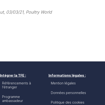
ut, 03/03/21, Poultry World 
Intégrer la TFE :
Informations légales :
Référencements à
Mention légales
l'étranger
Données personnelles
Programme
ambassadeur
Politique des cookies