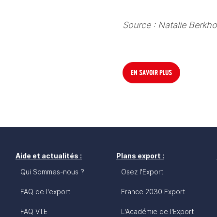
Source : Natalie Berkho
EN SAVOIR PLUS
Aide et actualités :
Plans export :
Qui Sommes-nous ?
Osez l'Export
FAQ de l'export
France 2030 Export
FAQ V.I.E
L'Académie de l'Export