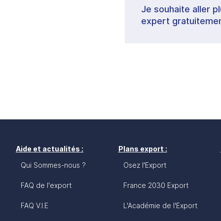
Je souhaite aller p
expert gratuitemen
Aide et actualités :
Plans export :
Qui Sommes-nous ?
Osez l'Export
FAQ de l'export
France 2030 Export
FAQ V.I.E
L'Académie de l'Export