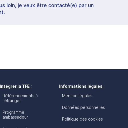
lus loin, je veux être contacté(e) par un
t.
Intégrer la TFE :
Informations légales :
Référencements à
Mention légales
l'étranger
Données personnelles
Programme
ambassadeur
Politique des cookies