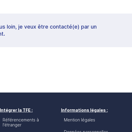
lus loin, je veux être contacté(e) par un
t.
Intégrer la TFE :
Informations légales :
Référencements à
Mention légales
l'étranger
Données personnelles