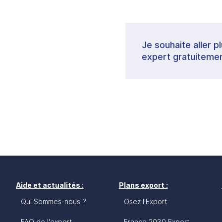
Je souhaite aller p
expert gratuitemen
Aide et actualités :
Plans export :
Qui Sommes-nous ?
Osez l'Export
FAQ de l'export
France 2030 Export