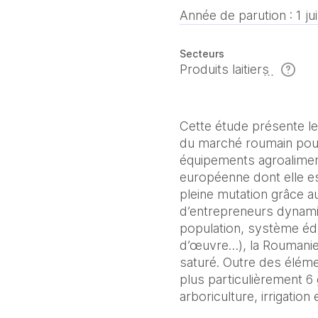
Année de parution :
1 ju
Secteurs
Produits laitiers
Cette étude présente les
du marché roumain pour 
équipements agroalimen
européenne dont elle e
pleine mutation grâce a
d’entrepreneurs dynamiq
population, système édu
d’œuvre…), la Roumanie
saturé. Outre des élém
plus particulièrement 6 
arboriculture, irrigatio