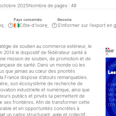
octobre 2025
Nombre de pages : 48
Pays concernés
Besoins
hs
Côte-d'Ivoire
S'informer sur l'export en 
atégie de soutien au commerce extérieur, le
2014 le dispositif de fédérateur santé à
r une mission de soutien, de promotion et de
 française de santé. Dans un monde où les
us que jamais au cœur des priorités
 la France dispose d’atouts remarquables.
lière, son écosystème de recherche de
novation industrielle et numérique, ainsi que
eurs publics et privés lui permettent de
e ses frontières. Afin de transformer cette
urable et en opportunités concrètes à
llait un cadre structurant, agile et collectif.