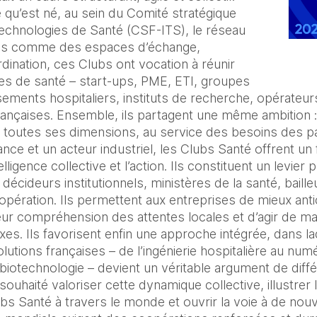
e qu’est né, au sein du Comité stratégique
 Technologies de Santé (CSF-ITS), le réseau
és comme des espaces d’échange,
dination, ces Clubs ont vocation à réunir
ses de santé – start-ups, PME, ETI, groupes
ements hospitaliers, instituts de recherche, opérateurs
 françaises. Ensemble, ils partagent une même ambition :
s toutes ses dimensions, au service des besoins des p
ance et un acteur industriel, les Clubs Santé offrent u
elligence collective et l’action. Ils constituent un levier p
écideurs institutionnels, ministères de la santé, bailleu
ération. Ils permettent aux entreprises de mieux anti
leur compréhension des attentes locales et d’agir de 
s. Ils favorisent enfin une approche intégrée, dans laq
tions françaises – de l’ingénierie hospitalière au numé
biotechnologie – devient un véritable argument de diffé
souhaité valoriser cette dynamique collective, illustrer 
ubs Santé à travers le monde et ouvrir la voie à de n