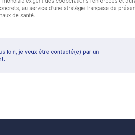
té mondiale exigent des coopérations renforcées et du
concrets, au service d’une stratégie française de prése
naux de santé.
lus loin, je veux être contacté(e) par un
t.