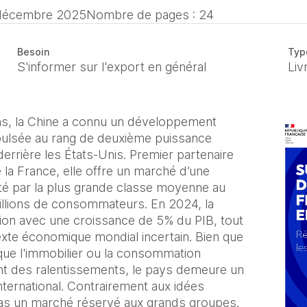
décembre 2025
Nombre de pages : 24
Besoin
Typ
S'informer sur l'export en général
Liv
ans, la Chine a connu un développement
opulsée au rang de deuxième puissance
rrière les États-Unis. Premier partenaire
 la France, elle offre un marché d’une
té par la plus grande classe moyenne au
llions de consommateurs. En 2024, la
tion avec une croissance de 5% du PIB, tout
xte économique mondial incertain. Bien que
 que l'immobilier ou la consommation
t des ralentissements, le pays demeure un
ernational. Contrairement aux idées
 pas un marché réservé aux grands groupes.