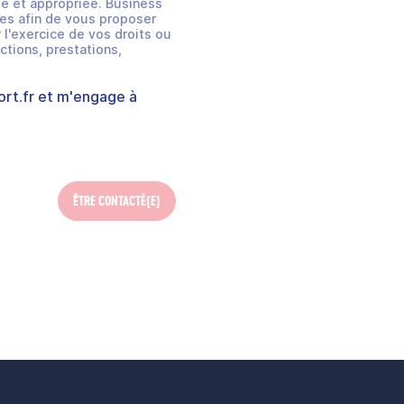
e et appropriée. Business
es afin de vous proposer
 l'exercice de vos droits ou
ctions, prestations,
rt.fr
et m'engage à
ÊTRE CONTACTÉ(E)