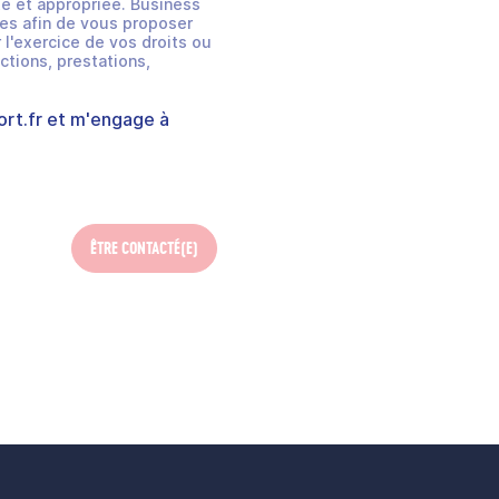
e et appropriée. Business
es afin de vous proposer
 l'exercice de vos droits ou
ctions, prestations,
rt.fr
et m'engage à
ÊTRE CONTACTÉ(E)