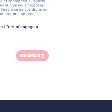
e et appropriée. Business
es afin de vous proposer
 l'exercice de vos droits ou
ctions, prestations,
rt.fr
et m'engage à
ÊTRE CONTACTÉ(E)