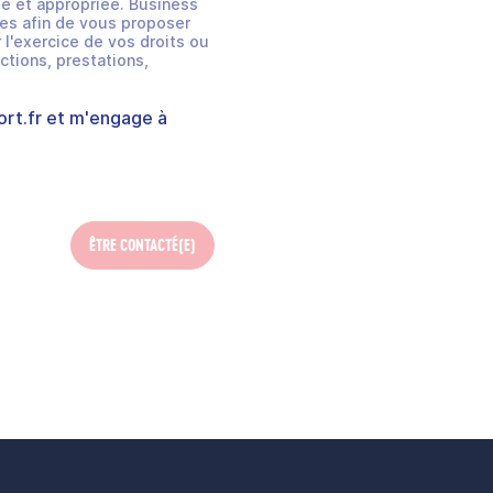
e et appropriée. Business
es afin de vous proposer
 l'exercice de vos droits ou
ctions, prestations,
rt.fr
et m'engage à
ÊTRE CONTACTÉ(E)