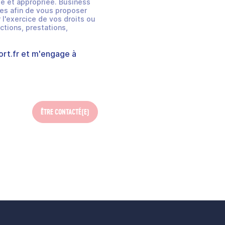
e et appropriée. Business
es afin de vous proposer
 l'exercice de vos droits ou
ctions, prestations,
rt.fr
et m'engage à
ÊTRE CONTACTÉ(E)