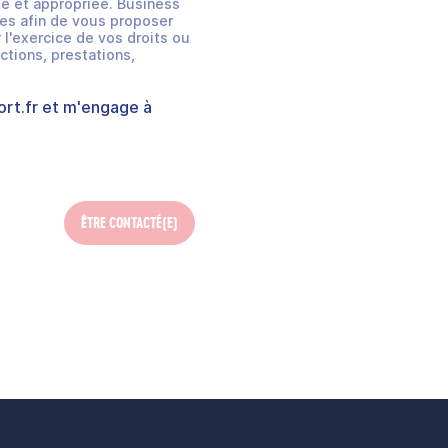
e et appropriée. Business
es afin de vous proposer
 l'exercice de vos droits ou
ctions, prestations,
rt.fr
et m'engage à
ÊTRE CONTACTÉ(E)