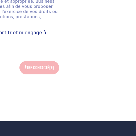
e et appropriée. Business
es afin de vous proposer
 l'exercice de vos droits ou
ctions, prestations,
rt.fr
et m'engage à
ÊTRE CONTACTÉ(E)