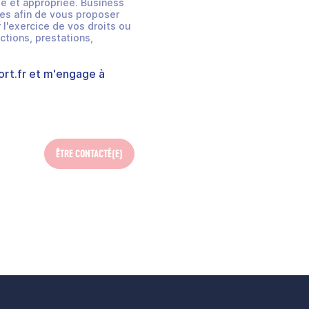
e et appropriée. Business
es afin de vous proposer
 l'exercice de vos droits ou
ctions, prestations,
rt.fr
et m'engage à
ÊTRE CONTACTÉ(E)