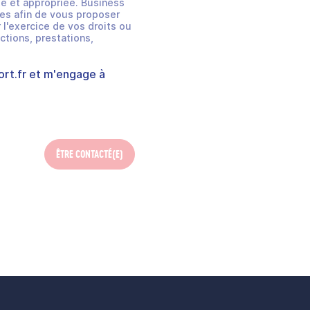
e et appropriée. Business
es afin de vous proposer
 l'exercice de vos droits ou
ctions, prestations,
rt.fr
et m'engage à
ÊTRE CONTACTÉ(E)