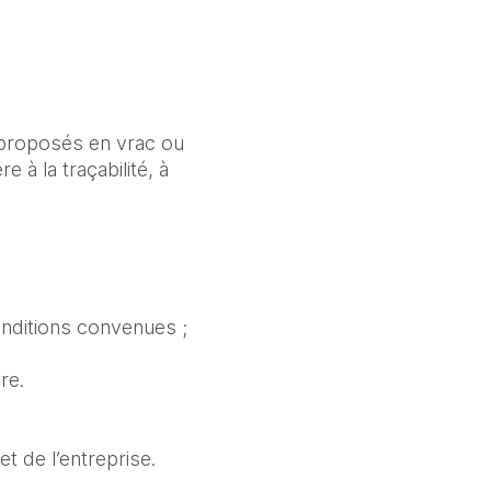
t proposés en vrac ou
 à la traçabilité, à
conditions convenues ;
re.
t de l’entreprise.