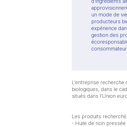
d'ingrédients a
approvisionnem
un mode de vie 
producteurs biol
expérience dans
gestion des pr
écoresponsable
consommateurs 
L’entreprise recherche 
biologiques, dans le cad
situés dans l’Union europ
Les produits recherchés
- Huile de ricin pressée