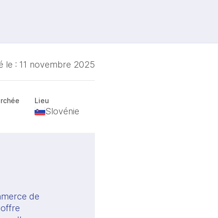
é le :
11 novembre 2025
erchée
Lieu
Slovénie
ommerce de
 offre