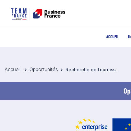
ACCUEIL
I
Accueil
Opportunités
Recherche de fournisseurs certifiés pour huile de ricin écologique, huile d’olive, millet et flocons de levure pour la Slovénie
Op