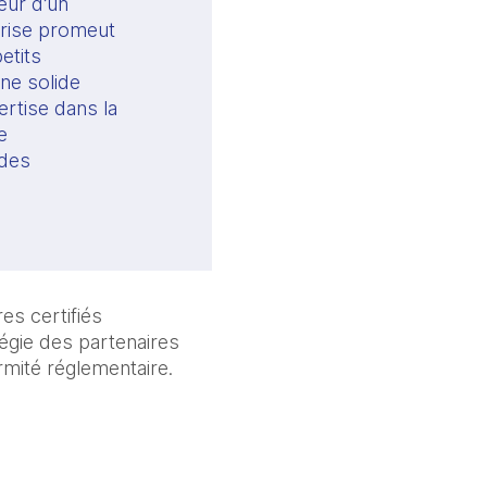
eur d’un
prise promeut
etits
une solide
ertise dans la
e
 des
es certifiés
légie des partenaires
ormité réglementaire.