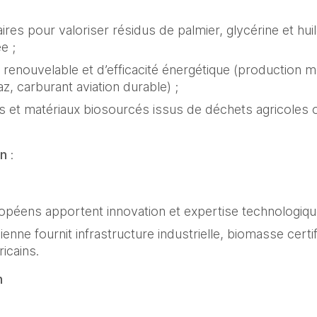
ires pour valoriser résidus de palmier, glycérine et hu
e ;
renouvelable et d’efficacité énergétique (production m
az, carburant aviation durable) ;
 et matériaux biosourcés issus de déchets agricoles 
on
:
opéens apportent innovation et expertise technologiqu
enne fournit infrastructure industrielle, biomasse certi
icains.
n