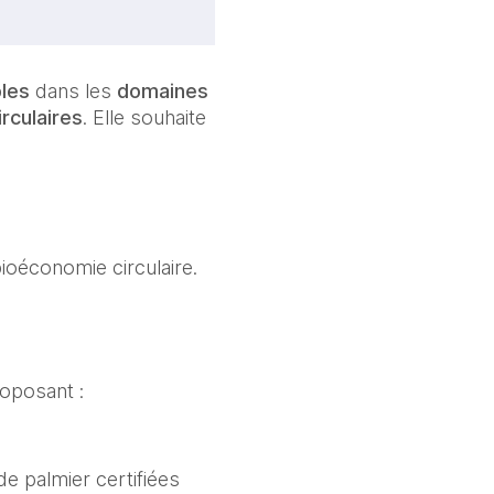
bles
dans les
domaines
rculaires
. Elle souhaite
ioéconomie circulaire.
roposant :
e palmier certifiées