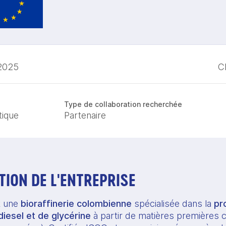
2025
Cl
Type de collaboration recherchée
tique
Partenaire
ION DE L'ENTREPRISE
t une
bioraffinerie colombienne
spécialisée dans la
pr
diesel et de glycérine
à partir de matières premières ce