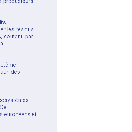
de producteurs
its
ser les résidus
s, soutenu par
la
système
stion des
 écosystèmes
 Ce
rs européens et