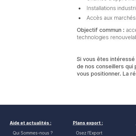
Installations industri
Accès aux marchés r
Objectif commun :
accé
technologies renouvela
Si vous êtes intéressé 
de nos conseillers qui
vous positionner. La 
Aide et actualités :
Plans export :
Qui Sommes-nous ?
Osez l'Export