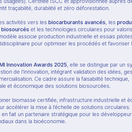
es usagées). Certifiée ISCC et approvisionnée auprès 
tit traçabilité, durabilité et zéro déforestation.
ses activités vers les
biocarburants avancés
, les
produ
 biosourcés
et les technologies circulaires pour valori
modèle associe production industrielle et essais pilote
idisciplinaire pour optimiser les procédés et favoriser 
MI Innovation Awards 2025
, elle se distingue par un 
stion de l’innovation, intégrant validation des idées, ge
ercialisation. Ce cadre assure la faisabilité technique,
le et économique des solutions biosourcées.
iner biomasse certifiée, infrastructure industrielle et
r accélérer la mise à l’échelle de solutions circulaires.
 en fait un partenaire stratégique pour les développeu
ndiaux dans la bioéconomie.