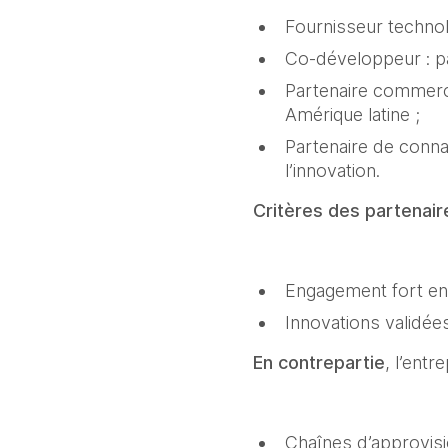
Fournisseur technol
Co-développeur : par
Partenaire commercia
Amérique latine ;
Partenaire de conna
l’innovation.
Critères des partenair
Engagement fort en f
Innovations validée
En contrepartie
, l’entr
Chaînes d’approvisi