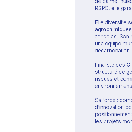
de palme, huil
RSPO, elle garan
Elle diversifie 
agrochimiques
agricoles. Son 
une équipe mult
décarbonation.
Finaliste des
GI
structuré de ge
risques et comm
environnementa
Sa force : comb
d’innovation pou
positionnement
les projets mo