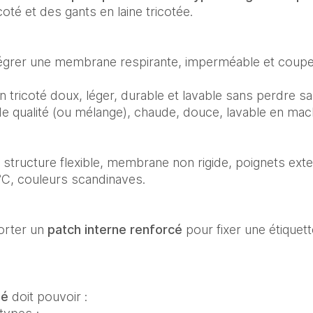
coté et des gants en laine tricotée.
égrer une membrane respirante, imperméable et coupe‑
n tricoté doux, léger, durable et lavable sans perdre sa
 de qualité (ou mélange), chaude, douce, lavable en mach
 structure flexible, membrane non rigide, poignets exte
0°C, couleurs scandinaves.
orter un
patch interne renforcé
pour fixer une étiquet
hé
doit pouvoir :