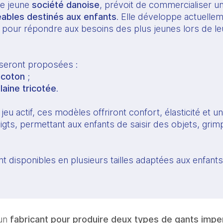
ne jeune
société danoise
, prévoit de commercialiser un
ables destinés aux enfants
. Elle développe actuelle
pour répondre aux besoins des plus jeunes lors de leu
eront proposées :
 coton
;
laine tricotée
.
jeu actif, ces modèles offriront confort, élasticité et u
igts, permettant aux enfants de saisir des objets, grim
t disponibles en plusieurs tailles adaptées aux enfants
 un
fabricant pour produire deux types de gants imp