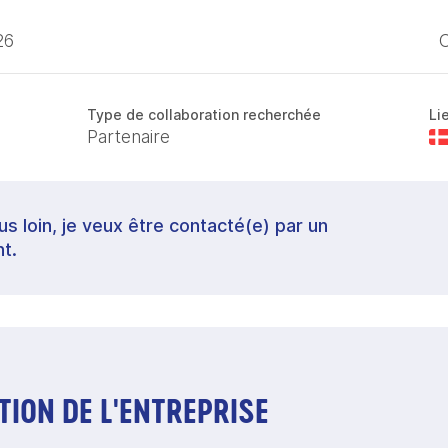
26
C
Type de collaboration recherchée
Li
Partenaire
lus loin, je veux être contacté(e) par un
t.
ION DE L'ENTREPRISE