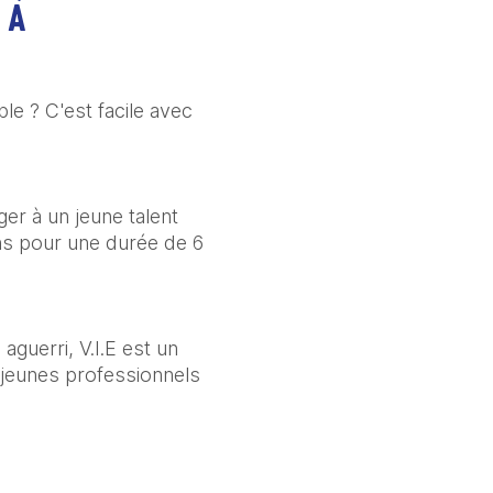
 À
le ? C'est facile avec
ger à un jeune talent
ns pour une durée de 6
guerri, V.I.E est un
 jeunes professionnels