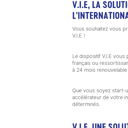
V.I.E, LA SOLU
L'INTERNATION
Vous souhaitez vous pro
V.I.E !
Le dispositif V.I.E vous
français ou ressortiss
à 24 mois renouvelable 
Que vous soyez start-up
accélérateur de votre i
déterminés.
V.I.E, UNE SOL