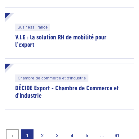
Business France
V.I.E : la solution RH de mobilité pour
l’export
Chambre de commerce et d'industrie
DÉCIDE Export - Chambre de Commerce et
d'Industrie
Page précédente
page
page
page
page
page
page
page
1
2
3
4
5
…
61