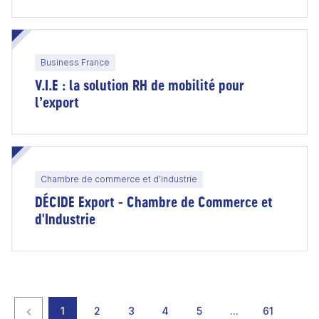
Business France
V.I.E : la solution RH de mobilité pour
l’export
Chambre de commerce et d'industrie
DÉCIDE Export - Chambre de Commerce et
d'Industrie
Page précédente
page
page
page
page
page
page
page
1
2
3
4
5
…
61