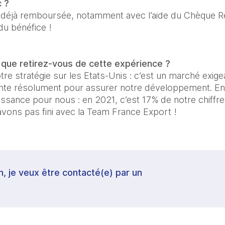
c ?
t déjà remboursée, notamment avec l’aide du Chèque Re
u bénéfice !
, que retirez-vous de cette expérience ?
re stratégie sur les Etats-Unis : c’est un marché exigea
ante résolument pour assurer notre développement. Ensu
issance pour nous : en 2021, c’est 17% de notre chiffre 
vons pas fini avec la Team France Export !
in, je veux être contacté(e) par un