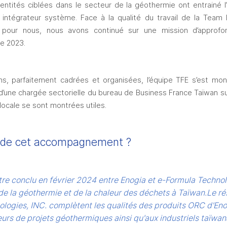
tités ciblées dans le secteur de la géothermie ont entrainé l
intégrateur système. Face à la qualité du travail de la Team F
pour nous, nous avons continué sur une mission d’approfon
e 2023.
, parfaitement cadrées et organisées, l’équipe TFE s’est montr
d’une chargée sectorielle du bureau de Business France Taïwan sur
locale se sont montrées utiles. 
I) de cet accompagnement ? 
re conclu en février 2024 entre Enogia et e-Formula Technolo
r de la géothermie et de la chaleur des déchets à Taïwan.
Le ré
ogies, INC. complètent les qualités des produits ORC d'Enogia
rs de projets géothermiques ainsi qu'aux industriels taïwana