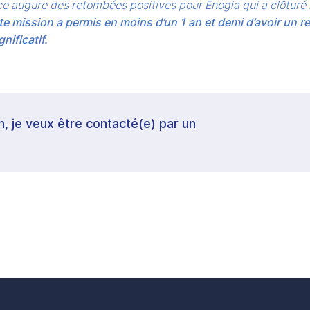
ce augure des retombées positives pour Enogia qui a clôturé
te mission a permis en moins d’un 1 an et demi d’avoir un r
nificatif.
in, je veux être contacté(e) par un