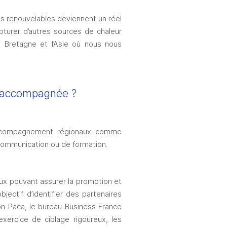
es renouvelables deviennent un réel 
turer d’autres sources de chaleur 
 Bretagne et l’Asie où nous nous 
e accompagnée ? 
’accompagnement régionaux comme 
 communication ou de formation.
ux pouvant assurer la promotion et 
jectif d’identifier des partenaires 
on Paca, le bureau Business France 
rcice de ciblage rigoureux, les 