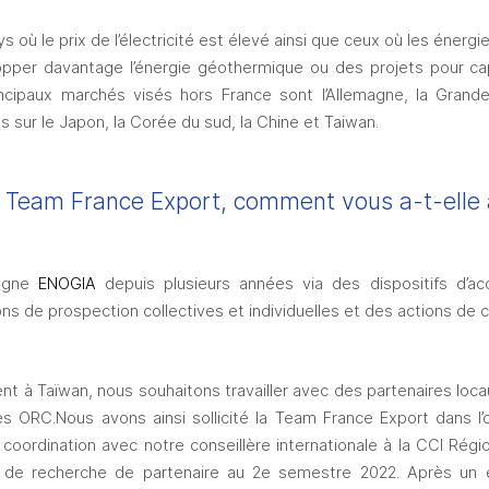
s où le prix de l’électricité est élevé ainsi que ceux où les énergi
opper davantage l’énergie géothermique ou des projets pour cap
incipaux marchés visés hors France sont l’Allemagne, la Grande
sur le Japon, la Corée du sud, la Chine et Taiwan. 
la Team France Export, comment vous a-t-ell
agne 
ENOGIA
 depuis plusieurs années via des dispositifs d
ions de prospection collectives et individuelles et des actions de
 à Taïwan, nous souhaitons travailler avec des partenaires loca
es ORC.
Nous avons ainsi sollicité la Team France Export dans l’ob
 coordination avec notre conseillère internationale à la CCI Régi
de recherche de partenaire au 2e semestre 2022. Après un exe