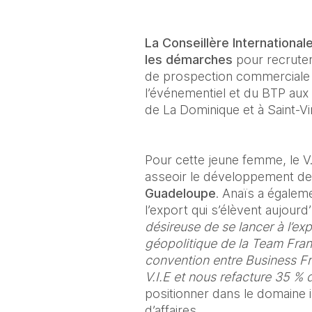
La Conseillère Internationa
les démarches
 pour recrute
de prospection commerciale d
l’événementiel et du BTP aux A
de La Dominique et à Saint-Vi
Pour cette jeune femme, le V.I
asseoir le développement de 
Guadeloupe
. Anaïs a égaleme
l’export qui s’élèvent aujourd’
désireuse de se lancer à l’exp
géopolitique de la Team Fran
convention entre Business Fr
V.I.E et nous refacture 35 % d
positionner dans le domaine in
d’affaires. 