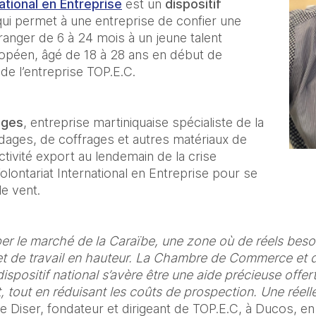
national en Entreprise
 est un 
dispositif 
qui permet à une entreprise de confier une 
ranger de 6 à 24 mois à un jeune talent 
ropéen, âgé de 18 à 28 ans en début de 
de l’entreprise TOP.E.C. 
ages
, entreprise martiniquaise spécialiste de la 
udages, de coffrages et autres matériaux de 
tivité export au lendemain de la crise 
Volontariat International en Entreprise pour se 
le vent. 
r le marché de la Caraïbe, une zone où de réels besoin
t de travail en hauteur. La Chambre de Commerce et d’I
spositif national s’avère être une aide précieuse offert
, tout en réduisant les coûts de prospection. Une réel
e Diser, fondateur et dirigeant de TOP.E.C, à Ducos, en