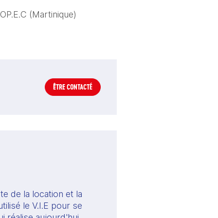
TOP.E.C (Martinique)
ÊTRE CONTACTÉ
 de la location et la 
lisé le V.I.E pour se 
 réalise aujourd'hui 