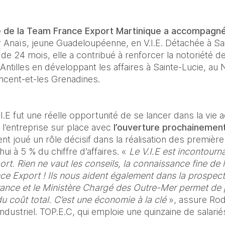
le de la Team France Export Martinique a accompagné
r Anaïs, jeune Guadeloupéenne, en V.I.E. Détachée à Sa
e 24 mois, elle a contribué à renforcer la notoriété de
ntilles en développant les affaires à Sainte-Lucie, au No
ncent-et-les Grenadines. 
.E fut une réelle opportunité de se lancer dans la vie ac
l’entreprise sur place avec 
l’ouverture prochainement
nt joué un rôle décisif dans la réalisation des première
hui à 5 % du chiffre d’affaires. « 
Le V.I.E est incontourna
ort. Rien ne vaut les conseils, la connaissance fine de 
ce Export ! Ils nous aident également dans la prospect
ance et le Ministère Chargé des Outre-Mer permet de 
u coût total. C’est une économie à la clé 
», assure Rod
dustriel. TOP.E.C, qui emploie une quinzaine de salariés,