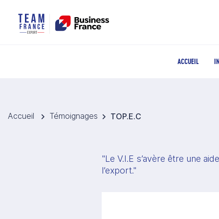
ACCUEIL
I
Accueil
Témoignages
TOP.E.C
"Le V.I.E s’avère être une ai
l’export."