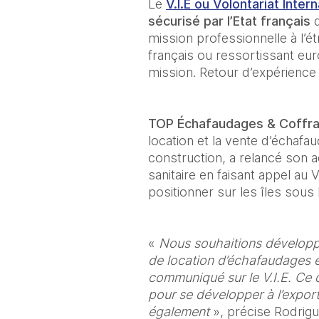
Le 
V.I.E ou Volontariat Inter
sécurisé par l’Etat français
 
mission professionnelle à l’ét
français ou ressortissant eu
mission. Retour d’expérience 
TOP Échafaudages & Coffr
location et la vente d’échafa
construction, a relancé son ac
sanitaire en faisant appel au 
positionner sur les îles sous 
« 
Nous souhaitions développe
de location d’échafaudages e
communiqué sur le V.I.E. Ce di
pour se développer à l’export
également
 », précise Rodrigu