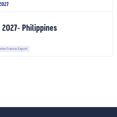
 2027
 2027- Philippines
me France Export
e suivante