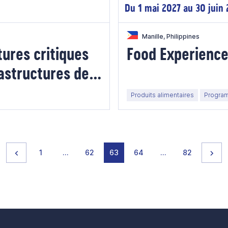
Du 1 mai 2027 au 30 juin
Manille, Philippines
ures critiques
Food Experience
astructures de
Produits alimentaires
Program
Page précédente
page
page
page
page
page
page
page
Pag
1
…
62
63
64
…
82