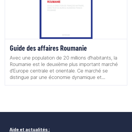
Guide des affaires Roumanie
Avec une population de 20 millions d’habitants, la
Roumanie est le deuxième plus important marché
d’Europe centrale et orientale. Ce marché se
distingue par une économie dynamique et
particulièrement résiliente : au sortir de l’année
2023, l’économie roumaine a confirmé la 6e plus
forte croissance de l’Union européenne, avec un
taux de croissance estimé à presque +2,1 % et un
PIB record de 323 Mds EUR. La Roumanie
présente de très nombreuses opportunités et
prouve être un excellent relai de croissance pour
les entreprises françaises, aux portes de la France,
Aide et actualités :