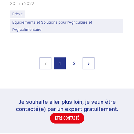
30 juin 2022
Brève
Equipements et Solutions pour l'Agriculture et
l'Agroalimentaire
Page précédente
page
page
Page suivante
1
2
Je souhaite aller plus loin, je veux être
contacté(e) par un expert gratuitement.
ÊTRE CONTACTÉ