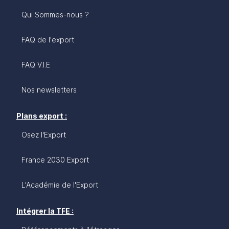
dans le confort du marché unique, au cœur de la
Qui Sommes-nous ?
zone la plus dynamique de l’Union européenne,
dans un pays profondément européen et
étonnamment francophile.
FAQ de l'export
FAQ V.I.E
Nos newsletters
Plans export :
Osez l'Export
France 2030 Export
L'Académie de l'Export
Intégrer la TFE :