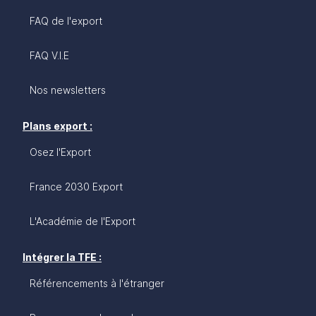
maintenir à ce rythme en 2024 avant d’accélérer à
nouveau en 2025.
FAQ de l'export
FAQ V.I.E
Nos newsletters
Plans export :
Osez l'Export
France 2030 Export
L'Académie de l'Export
Intégrer la TFE :
Référencements à l'étranger