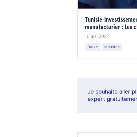
Tunisie-Investisseme
manufacturier : Les c
optimistes
10 mai 2022
Brève
Industrie
Je souhaite aller p
expert gratuitemen