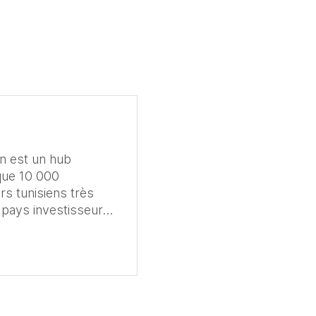
en est un hub
lque 10 000
rs tunisiens très
r pays investisseur
nariats entre
nt près de 160 000
n Tunisie. Elle est
1 Mds EUR
 sont les
rançaise? quels