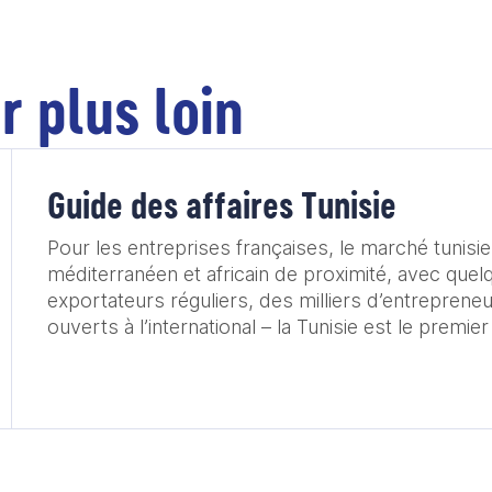
r plus loin
Guide des affaires Tunisie
Pour les entreprises françaises, le marché tunisi
méditerranéen et africain de proximité, avec que
exportateurs réguliers, des milliers d’entrepreneu
ouverts à l’international – la Tunisie est le premie
africain en France – et des opportunités de parte
l’Europe et l’Afrique. Avec 1 600 filiales employa
personnes, la France est le premier investisseur e
aussi son premier partenaire commercial avec 1
d’échanges de biens et services en 2024. Quelles
opportunités sur le marché tunisien pour l'offre f