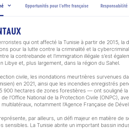
hé
Opportunités pour l'offre française
Responsabilité 
NTAUX
rroristes qui ont affecté la Tunisie à partir de 2015, la
ns pour la lutte contre la criminalité et la cybercriminal
tre la contrebande et l’immigration illégale s’est égaleme
 en Libye et, plus largement, dans la région du Sahel.

tection civile, les inondations meurtrières survenues da
isien) en 2021, ainsi que les incendies enregistrés pen
5 900 hectares de zones forestières — ont souligné la 
e l’Office National de la Protection Civile (ONPC), avec 
t multilatéraux, notamment l’Agence Française de Déve
 représente, par ailleurs, un défi majeur en matière de s
 sensibles. La Tunisie abrite un important bassin indust