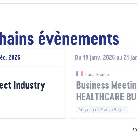
hains évènements
déc. 2026
Du 19 janv. 2026 au 21 ja
Paris, France
ect Industry
Business Meet
HEALTHCARE BU
FORUM 2026
Programme France Export
V