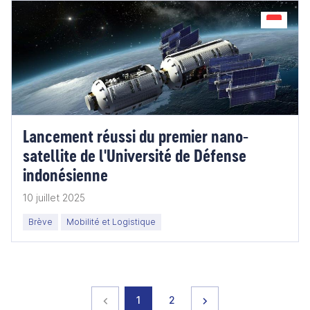
Lancement réussi du premier nano-
satellite de l'Université de Défense
indonésienne
10 juillet 2025
Brève
Mobilité et Logistique
Page précédente
page
page
Page suivante
1
2