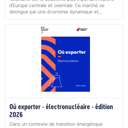
d’Europe centrale et orientale. Ce marché se
distingue par une économie dynamique et
particulièrement résiliente : au sortir de l’année
2023, l’économie roumaine a confirmé la 6e plus
forte croissance de l’Union européenne, avec un
taux de croissance estimé à presque +2,1 % et un
PIB record de 323 Mds EUR. La Roumanie
présente de très nombreuses opportunités et
prouve être un excellent relai de croissance pour
les entreprises françaises, aux portes de la France,
dans le confort du marché unique, au cœur de la
zone la plus dynamique de l’Union européenne,
dans un pays profondément européen et
étonnamment francophile.
Où exporter - électronucléaire - édition
2026
Dans un contexte de transition énergétique