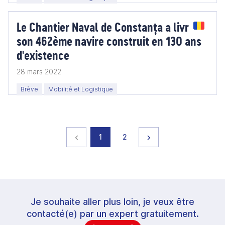
Le Chantier Naval de Constanța a livré
son 462ème navire construit en 130 ans
d'existence
28 mars 2022
Brève
Mobilité et Logistique
Page précédente
page
page
Page suivante
1
2
Je souhaite aller plus loin, je veux être
contacté(e) par un expert gratuitement.