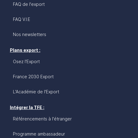
sur ce marché stratégique.
FAQ de l'export
FAQ V.I.E
Nos newsletters
Plans export :
Osez l'Export
France 2030 Export
L'Académie de l'Export
Intégrer la TFE :
Référencements à l'étranger
Programme ambassadeur