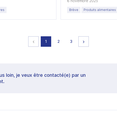
6 novembre 2025
res
Brève
Produits alimentaires
Page précédente
page
page
page
Page suivante
1
2
3
lus loin, je veux être contacté(e) par un
t.