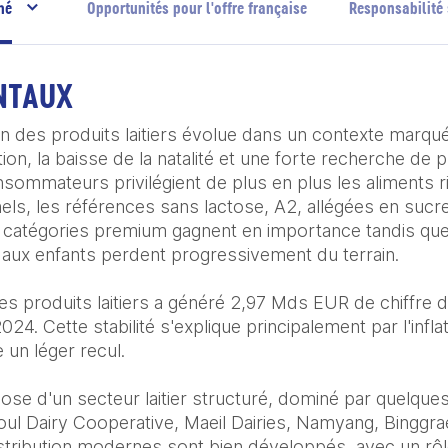
hé
Opportunités pour l'offre française
Responsabilité 
NTAUX
des produits laitiers évolue dans un contexte marqué p
ion, la baisse de la natalité et une forte recherche de 
nsommateurs privilégient de plus en plus les aliments ri
nels, les références sans lactose, A2, allégées en sucr
es catégories premium gagnent en importance tandis que 
s aux enfants perdent progressivement du terrain.

s produits laitiers a généré 2,97 Mds EUR de chiffre d'a
24. Cette stabilité s'explique principalement par l'inflati
un léger recul.

se d'un secteur laitier structuré, dominé par quelque
oul Dairy Cooperative, Maeil Dairies, Namyang, Binggr
stribution modernes sont bien développés, avec un rôl