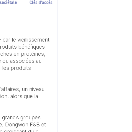
sociétale
Clés d'accès
ar le vieillissement 
produits bénéfiques 
ches en protéines, 
e ou associées au 
les produits 
ffaires, un niveau 
on, alors que la 
s grands groupes 
ae, Dongwon F&B et 
e croissant du e-