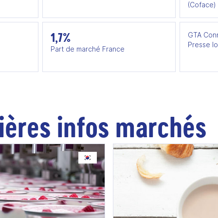
(Coface)
1,7%
GTA Conn
Presse lo
Part de marché France
ières infos marchés