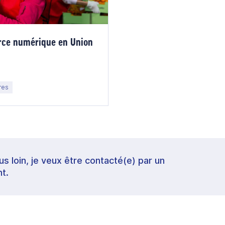
rce numérique en Union
res
lus loin, je veux être contacté(e) par un
t.