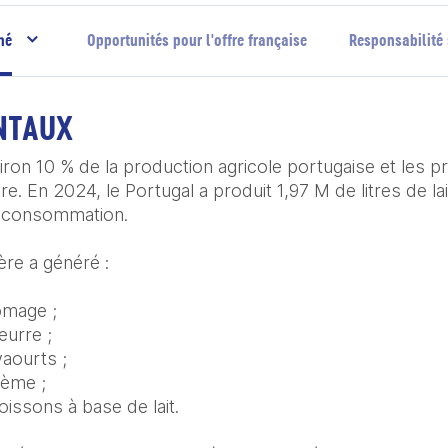
hé
Opportunités pour l'offre française
Responsabilité 
NTAUX
iron 10 % de la production agricole portugaise et les prod
ire. En 2024, le Portugal a produit 1,97 M de litres de la
 consommation. 

ère a généré : 

omage ;

urre ;

aourts ;

ème ;

issons à base de lait.
