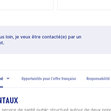
lus loin, je veux être contacté(e) par un
t.
hé
Opportunités pour l'offre française
Responsabilité 
NTAUX
service de santé public structuré autour de deux princi