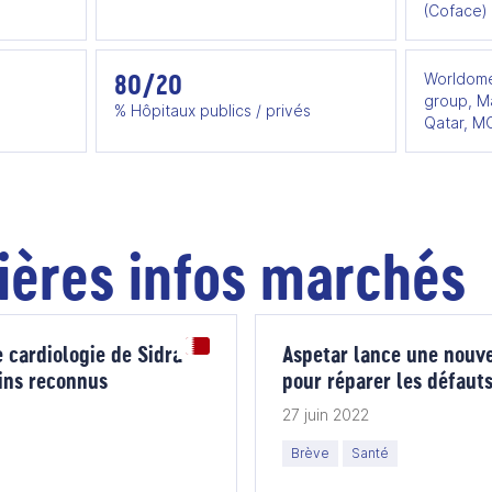
(Coface)
80/20
Worldome
group, M
% Hôpitaux publics / privés
Qatar, M
ières infos marchés
e cardiologie de Sidra
Aspetar lance une nouve
oins reconnus
pour réparer les défauts
genou
27 juin 2022
Brève
Santé