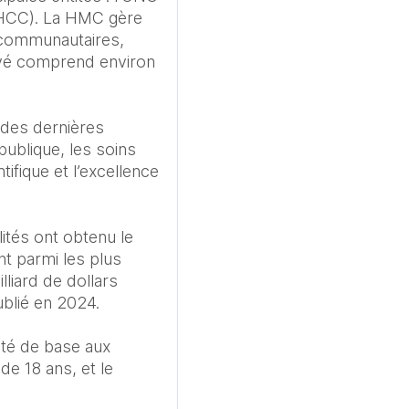
HCC). La HMC gère 
 communautaires, 
ivé comprend environ 
des dernières 
ublique, les soins 
tifique et l’excellence 
ités ont obtenu le 
t parmi les plus 
liard de dollars 
lié en 2024.

té de base aux 
e 18 ans, et le 