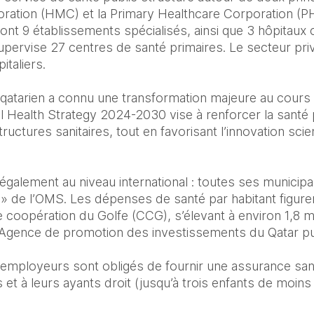
ation (HMC) et la Primary Healthcare Corporation (P
dont 9 établissements spécialisés, ainsi que 3 hôpitaux
pervise 27 centres de santé primaires. Le secteur pr
taliers.

qatarien a connu une transformation majeure au cours 
l Health Strategy 2024-2030 vise à renforcer la santé p
tructures sanitaires, tout en favorisant l’innovation scien
également au niveau international : toutes ses municipal
y » de l’OMS. Les dépenses de santé par habitant figuren
coopération du Golfe (CCG), s’élevant à environ 1,8 mil
’Agence de promotion des investissements du Qatar pub
 employeurs sont obligés de fournir une assurance san
 et à leurs ayants droit (jusqu’à trois enfants de moins d