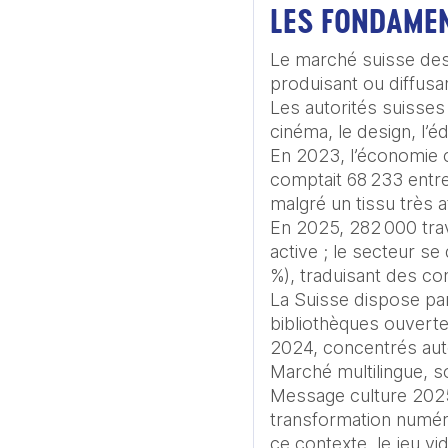
LES FONDAME
Le marché suisse des 
produisant ou diffusant
Les autorités suisses 
cinéma, le design, l’éd
En 2023, l’économie c
comptait 68 233 entr
malgré un tissu très a
En 2025, 282 000 trava
active ; le secteur se
%), traduisant des con
La Suisse dispose par 
bibliothèques ouverte
2024, concentrés aut
Marché multilingue, sol
Message culture 2025
transformation numériq
ce contexte, le jeu vi