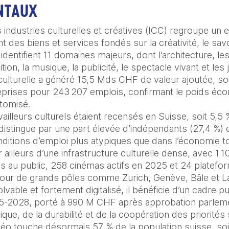
NTAUX
industries culturelles et créatives (ICC) regroupe un 
 des biens et services fondés sur la créativité, le savoir
identifient 11 domaines majeurs, dont l’architecture, les 
ition, la musique, la publicité, le spectacle vivant et les j
ulturelle a généré 15,5 Mds CHF de valeur ajoutée, soit
eprises pour 243 207 emplois, confirmant le poids éco
tomisé. 

illeurs culturels étaient recensés en Suisse, soit 5,5 %
 distingue par une part élevée d’indépendants (27,4 %) et
ditions d’emploi plus atypiques que dans l’économie tot
ailleurs d’une infrastructure culturelle dense, avec 1 
s au public, 258 cinémas actifs en 2025 et 24 platefo
our de grands pôles comme Zurich, Genève, Bâle et La
vable et fortement digitalisé, il bénéficie d’un cadre pub
-2028, porté à 990 M CHF après approbation parlementa
ue, de la durabilité et de la coopération des priorités 
déo touche désormais 57 % de la population suisse, soit 