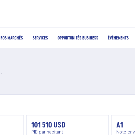
NFOS MARCHÉS
SERVICES
OPPORTUNITÉS BUSINESS
ÉVÉNEMENTS
s et créatives, jeux vidéo en Suisse
101 510 USD
A1
PIB par habitant
Note env