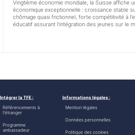
Vingtième économie mondiale, la Suisse affiche u
économique exceptionnelle : croissance stable su
chômage quasi frictionnel, forte compétitivité à l
éducatif assurant l’intégration des jeunes sur le m
écosystème de R&D très performant. Les ménages suisses
disposent de l’un des pouvoirs d’achat les plus 
Suisse se classant au 7e rang mondial en termes 
La croissance de l’économie est restée résiliente 
Covid-19 puis dans le contexte de la guerre en Uk
établie à +2,7 % en 2022. L’activité a toutefois ral
% et devrait se maintenir à ce rythme en 2024 ava
nouveau en 2025.
Intégrer la TFE :
Informations légales :
Référencements à
Mention légales
l'étranger
Données personnelles
Programme
ambassadeur
Politique des cookies