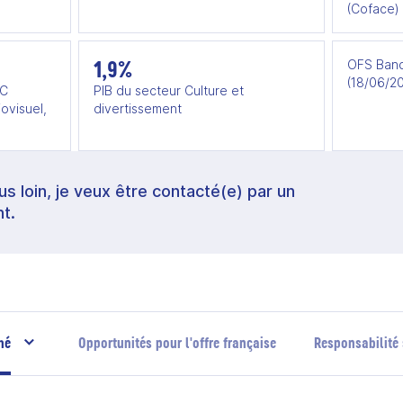
(Coface)
1,9%
OFS Banq
(18/06/2
CC
PIB du secteur Culture et
ovisuel,
divertissement
lus loin, je veux être contacté(e) par un
t.
hé
Opportunités pour l'offre française
Responsabilité 