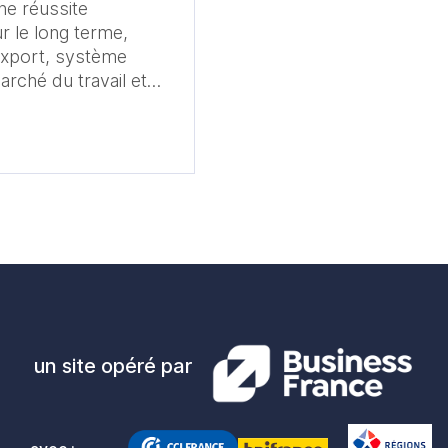
ne réussite
r le long terme,
’export, système
arché du travail et
élevés au monde, la
de PIB par habitant.
face à la crise du
raine et s’est
enti en 2023, à +1,3
nt d’accélérer à
un site opéré par