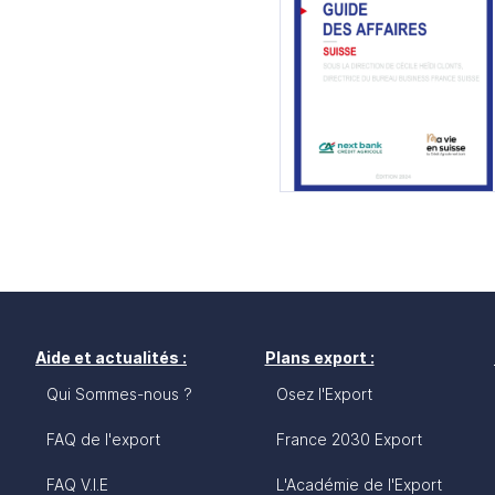
Aide et actualités :
Plans export :
Qui Sommes-nous ?
Osez l'Export
FAQ de l'export
France 2030 Export
FAQ V.I.E
L'Académie de l'Export