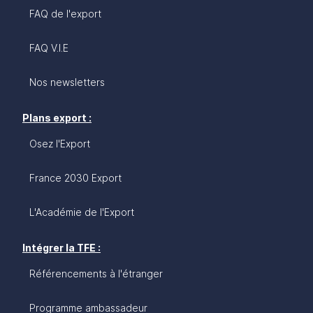
chaînes de valeur régionales et mondiales.
FAQ de l'export
FAQ V.I.E
Nos newsletters
Plans export :
Osez l'Export
France 2030 Export
L'Académie de l'Export
Intégrer la TFE :
Référencements à l'étranger
Programme ambassadeur