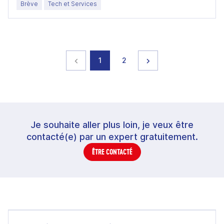
Brève
Tech et Services
Page précédente
page
page
Page suivante
1
2
Je souhaite aller plus loin, je veux être
contacté(e) par un expert gratuitement.
ÊTRE CONTACTÉ