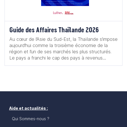
Guide des Affaires Thaïlande 2026
Au cœur de l’Asie du Sud-Est, la Thaïlande s’impose
aujourd’hui comme la troisième économie de la
région et l’un de ses marchés les plus structurés.
Le pays a franchi le cap des pays à revenus
intermédiaires supérieurs, s’inscrivant durablement
parmi les économies émergentes à fort potentiel.
La Thaïlande dispose en effet de nombreux atouts
structurants : sa position géographique au centre
de l’Asie du Sud-Est, ses infrastructures de qualité,
qu’elles soient aéroportuaires, portuaires, routières
ou encore numériques, ou encore ses ressources
naturelles abondantes lui assurant une production
Aide et actualités :
énergétique solide. Elle s’appuie également sur une
Qui Sommes-nous ?
économie diversifiée, caractérisée par un secteur
industriel historiquement puissant et intégré aux