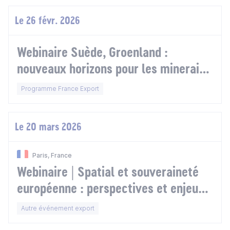
Le 26 févr. 2026
Webinaire Suède, Groenland :
nouveaux horizons pour les minerais
stratégiques et terres rares
Programme France Export
Le 20 mars 2026
Paris, France
Webinaire | Spatial et souveraineté
européenne : perspectives et enjeux
dans les Nordiques
Autre événement export