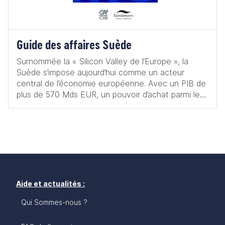
Guide des affaires Suède
Surnommée la « Silicon Valley de l’Europe », la
Suède s’impose aujourd’hui comme un acteur
central de l’économie européenne. Avec un PIB de
plus de 570 Mds EUR, un pouvoir d’achat parmi les
plus élevés du continent et une économie
résolument tournée vers l’innovation, elle offre un
terrain fertile pour les entreprises françaises en
quête de croissance, de partenariats
technologiques et de diversification géographique.
Quels sont les secteurs porteurs pour l'offre
française en Suède ? Comment aborder le marché
suédois ? Ce guide vise à offrir un panorama
Aide et actualités :
complet de la situation actuelle et des évolutions
Qui Sommes-nous ?
récentes pour aider les entreprises françaises à
s’implanter ou à se développer en Suède, souvent