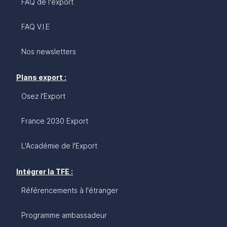
perçue comme un marché de niche.
FAQ de l'export
FAQ V.I.E
Nos newsletters
Plans export :
Osez l'Export
France 2030 Export
L'Académie de l'Export
Intégrer la TFE :
Référencements à l'étranger
Programme ambassadeur