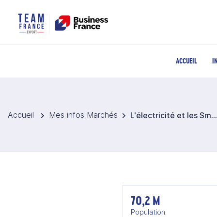
ACCUEIL
I
Accueil
Mes infos Marchés
L'électricité et les Smart grid en Thaïlande
70,2 M
Population