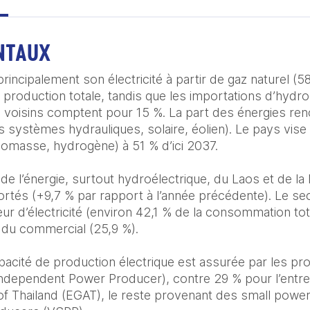
NTAUX
rincipalement son électricité à partir de gaz naturel (5
production totale, tandis que les importations d’hydroél
oisins comptent pour 15 %. La part des énergies reno
 systèmes hydrauliques, solaire, éolien). Le pays vise à
biomasse, hydrogène) à 51 % d’ici 2037.

e l’énergie, surtout hydroélectrique, du Laos et de la 
tés (+9,7 % par rapport à l’année précédente). Le secte
 d’électricité (environ 42,1 % de la consommation total
t du commercial (25,9 %).

acité de production électrique est assurée par les prod
ndependent Power Producer), contre 29 % pour l’entrepri
of Thailand (EGAT), le reste provenant des small power