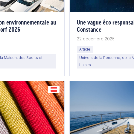
tion environnementale au
Une vague éco responsab
dorf 2026
Constance
22 décembre 2025
Article
la Maison, des Sports et
Univers de la Personne, de la 
Loisirs