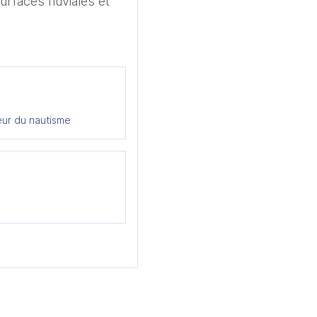
rfaces fluviales et 
eur du nautisme