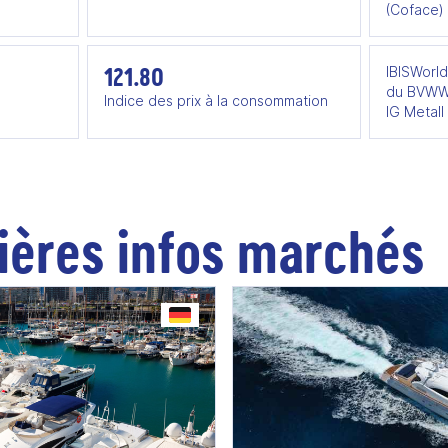
(Coface)
121.80
IBISWorld
du BVWW 
Indice des prix à la consommation
IG Metall
ières infos marchés