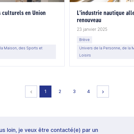
 culturels en Union
L’industrie nautique al
renouveau
23 janvier 2025
Brève
la Maison, des Sports et
Univers de la Personne, de la 
Loisirs
Page précédente
page
page
page
page
Page suivante
1
2
3
4
lus loin, je veux être contacté(e) par un