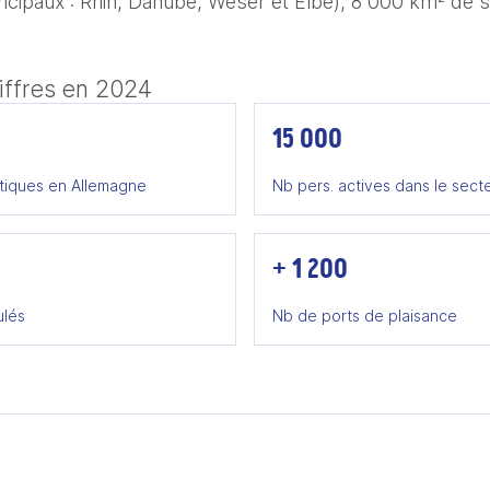
ncipaux : Rhin, Danube, Weser et Elbe), 8 000 km² de su
iffres en 2024
15 000
utiques en Allemagne
Nb pers. actives dans le sect
+ 1 200
ulés
Nb de ports de plaisance