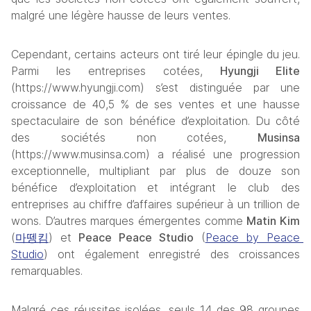
malgré une légère hausse de leurs ventes.
Cependant, certains acteurs ont tiré leur épingle du jeu. 
Parmi les entreprises cotées, 
Hyungji Elite
(https://www.hyungji.com) s’est distinguée par une 
croissance de 40,5 % de ses ventes et une hausse 
spectaculaire de son bénéfice d’exploitation. Du côté 
des sociétés non cotées, 
Musinsa
(https://www.musinsa.com) a réalisé une progression 
exceptionnelle, multipliant par plus de douze son 
bénéfice d’exploitation et intégrant le club des 
entreprises au chiffre d’affaires supérieur à un trillion de 
wons. D’autres marques émergentes comme 
Matin Kim
(
마뗑킴
) et 
Peace Peace Studio
 (
Peace by Peace 
Studio
) ont également enregistré des croissances 
remarquables.
Malgré ces réussites isolées, seuls 14 des 98 groupes 