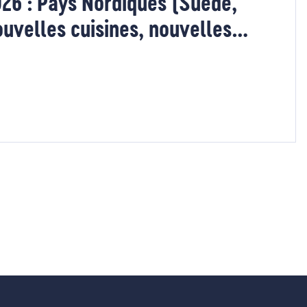
026 : Pays Nordiques (Suède,
uvelles cuisines, nouvelles
e suivante