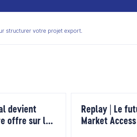
Témoignages
Infographies
Autoformations
ur structurer votre projet export.
al devient
Replay | Le fut
e offre sur la
Market Access 
(webinaire en 