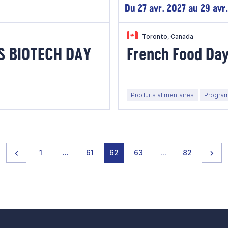
Du 27 avr. 2027 au 29 avr
Toronto, Canada
S BIOTECH DAY
French Food Da
Produits alimentaires
Program
Page précédente
page
page
page
page
page
page
page
Pag
1
…
61
62
63
…
82