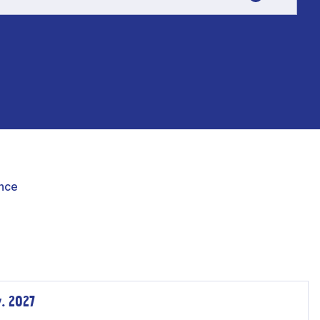
nce
v. 2027