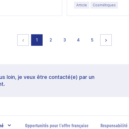
Article
Cosmétiques
Page précédente
page
page
page
page
page
Page suiva
1
2
3
4
5
lus loin, je veux être contacté(e) par un
t.
hé
Opportunités pour l'offre française
Responsabilité 