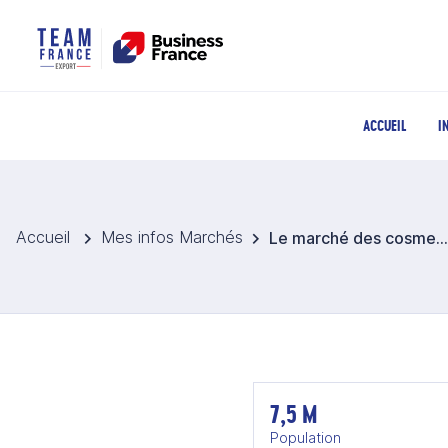
ACCUEIL
I
Accueil
Mes infos Marchés
Le marché des cosmetiques et de la parfumerie a Hong kong
7,5 M
Population