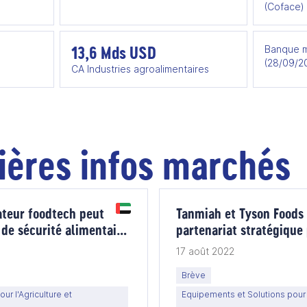
(Coface)
13,6 Mds USD
Banque m
(28/09/2
CA Industries agroalimentaires
ières infos marchés
teur foodtech peut
Tanmiah et Tyson Foods
s de sécurité alimentaire
partenariat stratégique 
capacité de production d
17 août 2022
Brève
ur l'Agriculture et
Equipements et Solutions pour l