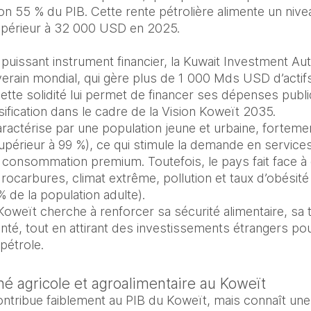
on 55 % du PIB. Cette rente pétrolière alimente un nivea
upérieur à 32 000 USD en 2025.

uissant instrument financier, la Kuwait Investment Auth
rain mondial, qui gère plus de 1 000 Mds USD d’actifs,
ette solidité lui permet de financer ses dépenses publi
sification dans le cadre de la Vision Koweït 2035.

actérise par une population jeune et urbaine, forteme
supérieur à 99 %), ce qui stimule la demande en service
 consommation premium. Toutefois, le pays fait face à d
ocarbures, climat extrême, pollution et taux d’obésité 
de la population adulte).

oweït cherche à renforcer sa sécurité alimentaire, sa t
té, tout en attirant des investissements étrangers pou
pétrole.
é agricole et agroalimentaire au Koweït
ontribue faiblement au PIB du Koweït, mais connaît un