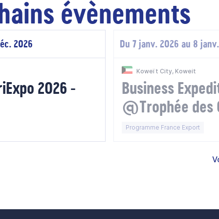
hains évènements
déc. 2026
Du 7 janv. 2026 au 8 janv
Koweït City, Koweit
riExpo 2026 -
Business Expedi
@Trophée des 
2026 - Koweit
Programme France Export
V