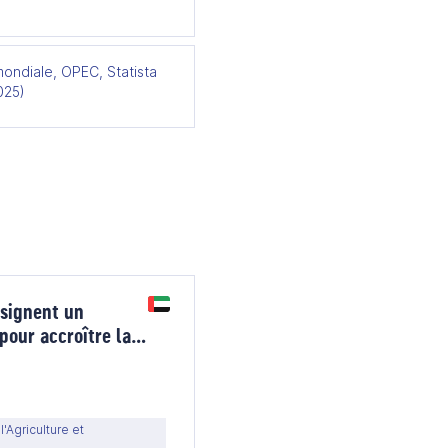
ondiale, OPEC, Statista
025)
 signent un
pour accroître la
e volaille
'Agriculture et